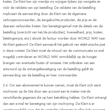
kosten. De Klant kan zijn mandje vrij wijzigen tijdens zijn navigatie en
vóór de validatie van zijn bestelling. De validatie van de bestelling
impliceert de aanvaarding door de Klant van de algemene
verkoopsvoorwaarden, de aangekochte producten, de prijs en de
daaraan verbonden kosten. Een bevestigingsmail met de details van de
bestelling (overzicht van het/de product(en), hoeveelheid, prijs, kosten,
betalingswijze, enz.) alsook de factuur worden door WORLD WAY naar
de Klant gestuurd. De Klant aanvaardt het gebruik van elektronische post
in deze context. De klant moet de inhoud van de communicatie zo snel
mogelijk controleren en WORLD WAY onmiddellijk op de hoogte
brengen van eventuele fouten of omissies. Het ontbreken van een
antwoord op de ontvangstbevestiging van de bestelling geldt als
aanvaarding van de bestelling en haar voorwaarden.
2.4. Om een abonnement te kunnen nemen, moet de Klant zich eerst
inschrijven op de Site door een account aan te maken met de
verschillende gegevens die op hem betrekking hebben. De Klant ontvangt
dan een e-mail ter bevestiging van zijn inschrijving. De Klant is er
verantwoordelijk voor dat de verstrekte informatie te allen tijde accuraat