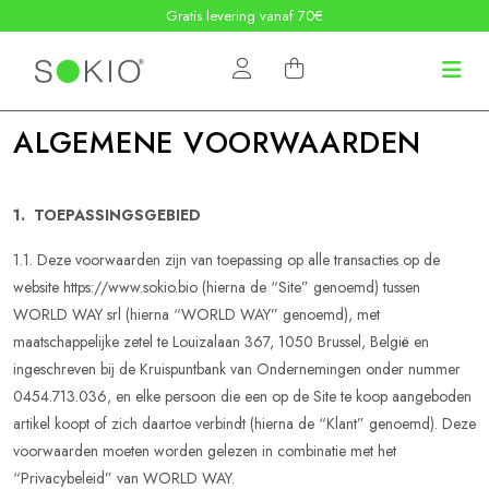
Gratis levering vanaf 70€
ALGEMENE VOORWAARDEN
1. TOEPASSINGSGEBIED
1.1. Deze voorwaarden zijn van toepassing op alle transacties op de
website https://www.sokio.bio (hierna de “Site” genoemd) tussen
WORLD WAY srl (hierna “WORLD WAY” genoemd), met
maatschappelijke zetel te Louizalaan 367, 1050 Brussel, België en
ingeschreven bij de Kruispuntbank van Ondernemingen onder nummer
0454.713.036, en elke persoon die een op de Site te koop aangeboden
artikel koopt of zich daartoe verbindt (hierna de “Klant” genoemd). Deze
voorwaarden moeten worden gelezen in combinatie met het
“Privacybeleid” van WORLD WAY.