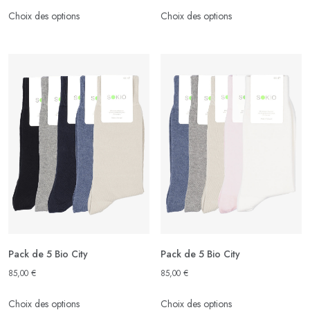
Ce
Ce
Choix des options
Choix des options
produit
produit
a
a
plusieurs
plusieurs
variations.
variations.
Les
Les
options
options
peuvent
peuvent
être
être
choisies
choisies
sur
sur
la
la
page
page
du
du
produit
produit
Pack de 5 Bio City
Pack de 5 Bio City
85,00
€
85,00
€
Ce
Ce
Choix des options
Choix des options