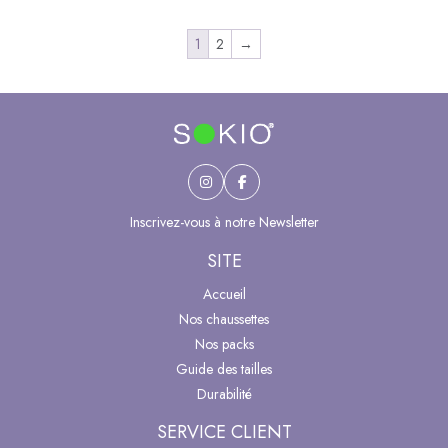
plusieurs
plusieurs
1
2
→
variations.
variations.
Les
Les
options
options
peuvent
peuvent
être
être
choisies
choisies
sur
sur
la
la
Inscrivez-vous à notre Newsletter
page
page
SITE
du
du
produit
produit
Accueil
Nos chaussettes
Nos packs
Guide des tailles
Durabilité
SERVICE CLIENT