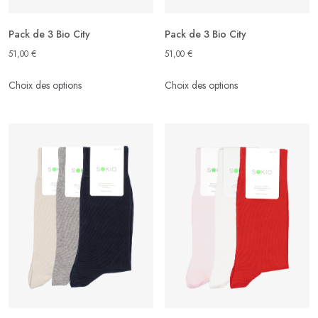
du
du
produit
produit
Pack de 3 Bio City
Pack de 3 Bio City
51,00
€
51,00
€
Ce
Ce
Choix des options
Choix des options
produit
produit
a
a
plusieurs
plusieurs
variations.
variations.
Les
Les
options
options
peuvent
peuvent
être
être
choisies
choisies
sur
sur
la
la
page
page
du
du