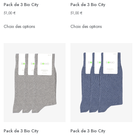
produit
produit
Pack de 3 Bio City
Pack de 3 Bio City
51,00
€
51,00
€
Ce
Ce
Choix des options
Choix des options
produit
produit
a
a
plusieurs
plusieurs
variations.
variations.
Les
Les
options
options
peuvent
peuvent
être
être
choisies
choisies
sur
sur
la
la
page
page
du
du
produit
produit
Pack de 3 Bio City
Pack de 3 Bio City