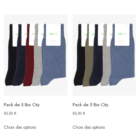
produit
produit
a
a
plusieurs
plusieurs
variations.
variations.
Les
Les
options
options
peuvent
peuvent
être
être
choisies
choisies
sur
sur
la
la
page
page
du
du
produit
produit
Pack de 5 Bio City
Pack de 5 Bio City
85,00
€
85,00
€
Ce
Ce
Choix des options
Choix des options
produit
produit
a
a