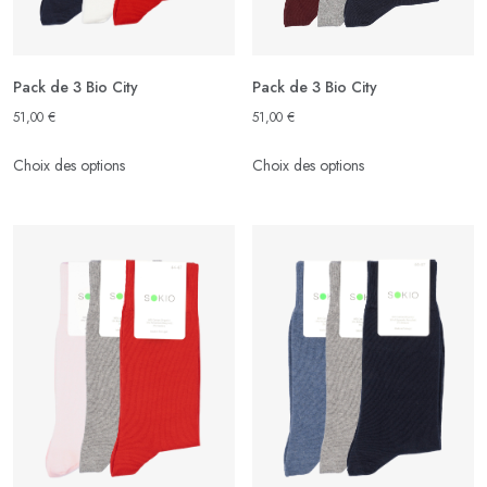
page
page
du
du
produit
produit
Pack de 3 Bio City
Pack de 3 Bio City
51,00
€
51,00
€
Ce
Ce
Choix des options
Choix des options
produit
produit
a
a
plusieurs
plusieurs
variations.
variations.
Les
Les
options
options
peuvent
peuvent
être
être
choisies
choisies
sur
sur
la
la
page
page