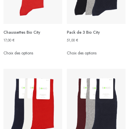
Chaussettes Bio City
Pack de 3 Bio City
17,00
€
51,00
€
Ce
Ce
Choix des options
Choix des options
produit
produit
a
a
plusieurs
plusieurs
variations.
variations.
Les
Les
options
options
peuvent
peuvent
être
être
choisies
choisies
sur
sur
la
la