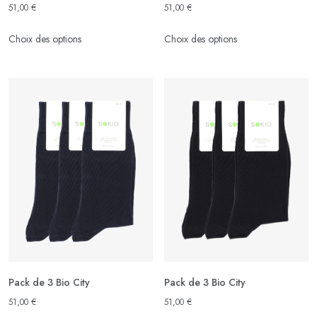
51,00
€
51,00
€
Ce
Ce
Choix des options
Choix des options
produit
produit
a
a
plusieurs
plusieurs
variations.
variations.
Les
Les
options
options
peuvent
peuvent
être
être
choisies
choisies
sur
sur
la
la
page
page
du
du
produit
produit
Pack de 3 Bio City
Pack de 3 Bio City
51,00
€
51,00
€