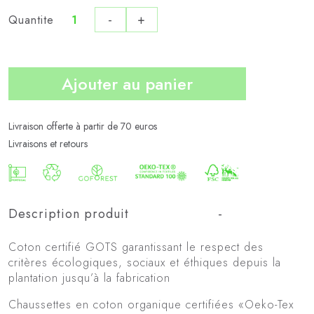
-
+
Quantite
quantité
de
Pack
Ajouter au panier
de
5
Bio
Livraison offerte à partir de 70 euros
City
Livraisons et retours
Description produit
Coton certifié GOTS garantissant le respect des
critères écologiques, sociaux et éthiques depuis la
plantation jusqu’à la fabrication
Chaussettes en coton organique certifiées «Oeko-Tex